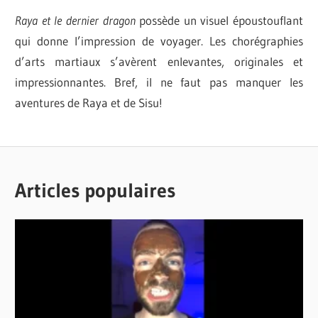
Raya et le dernier dragon
possède un visuel époustouflant
qui donne l’impression de voyager. Les chorégraphies
d’arts martiaux s’avèrent enlevantes, originales et
impressionnantes. Bref, il ne faut pas manquer les
aventures de Raya et de Sisu!
ADELE
CINÉMA /
LIM
TÉLÉVISION
AMITIÉ
Articles populaires
CRITIQUES
AMOUR
ANIMATION
AWKWAFINA
CARLOS
LOPEZ
ESTRADA
CONFIANCE