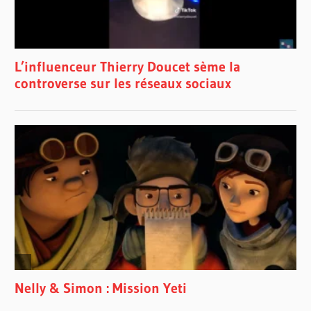
DISNEY
DISNEY
PLUS
DON
HALL
FAMILLE
GEMMA
CHAN
HUMOUR
KELLY
MARIE
TRAN
QUÉBEC
RAYA
RAYA ET
LE
DERNIER