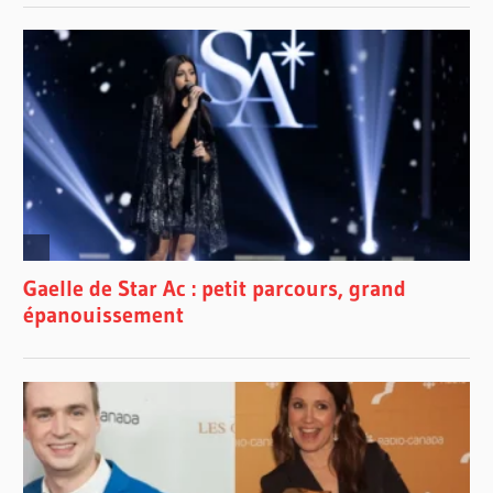
DRAGON
SISU
WALT
DISNEY
ANIMATION
STUDIOS
WALT
DISNEY
PICTURES
CANADA
WALT
DISNEY
QUÉBEC