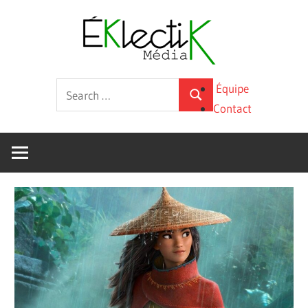
Skip
Éklecti
to
content
Média
La
Search
Équipe
culture
Search
for:
Contact
sous
toutes
ses
formes