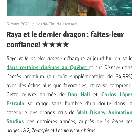
5 mars 2021
Marie-Claude Lessard
Raya et le dernier dragon : faites-leur
confiance! ★★★★
Raya et le dernier dragon
débarque aujourd’hui en salle
dans certains cinémas au Québec
et sur
Disney+
dans
l’accès premium (au coût supplémentaire de 34,99$)
avec des échos plus que favorables, et ça se comprend.
Cette œuvre animée de
Don Hall
et
Carlos López
Estrada
s
e range sans l’ombre d’un doute dans la
catégorie des grands crus de
Walt Disney Animation
Studios
des dernières années, auprès de
La Reine des
neiges 1&2
,
Zootopie
et
Les nouveaux héros
.