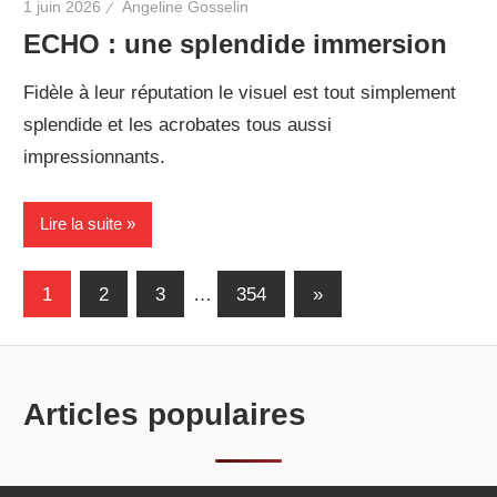
1 juin 2026
Angeline Gosselin
ECHO : une splendide immersion
Fidèle à leur réputation le visuel est tout simplement
splendide et les acrobates tous aussi
impressionnants.
Lire la suite
Pagination
Next
1
2
3
…
354
»
Posts
des
publications
Articles populaires