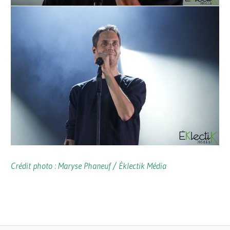
Crédit photo : Maryse Phaneuf / Éklectik Média
CLARA
FESTIVALS