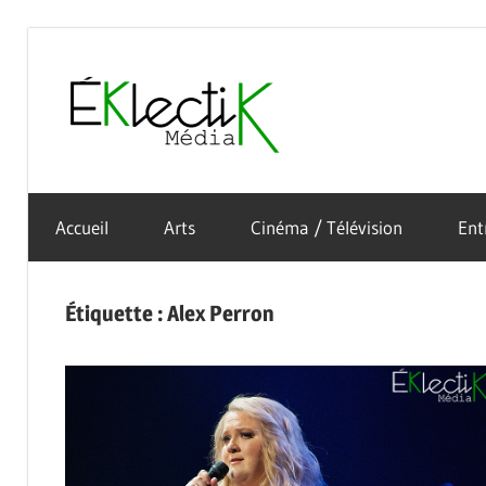
Skip
to
Éklectik
content
La
Média
culture
Accueil
Arts
Cinéma / Télévision
Ent
sous
toutes
ses
Étiquette :
Alex Perron
formes