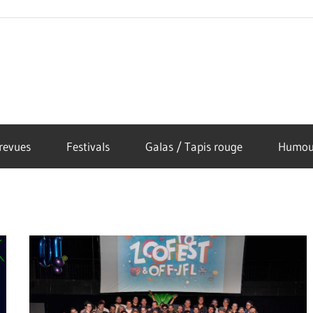
revues
Festivals
Galas / Tapis rouge
Humou