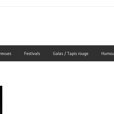
revues
Festivals
Galas / Tapis rouge
Humou