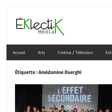
Skip
to
Éklectik
content
La
Média
culture
Accueil
Arts
Cinéma / Télévision
Ent
sous
toutes
ses
Étiquette :
Amédamine Ouerghi
formes