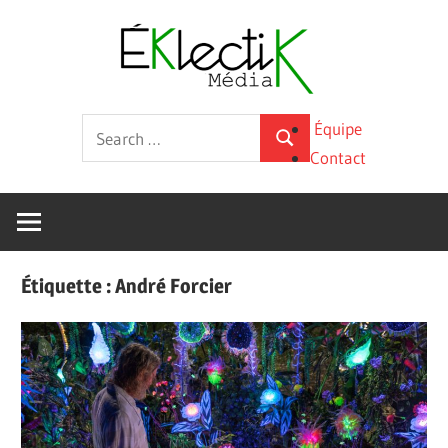
Skip
Éklecti
to
content
Média
La
Search
Équipe
culture
Search
for:
Contact
sous
toutes
ses
formes
Étiquette :
André Forcier