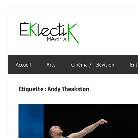
Skip
to
Éklectik
content
La
Média
culture
Accueil
Arts
Cinéma / Télévision
Ent
sous
toutes
ses
Étiquette :
Andy Theakston
formes