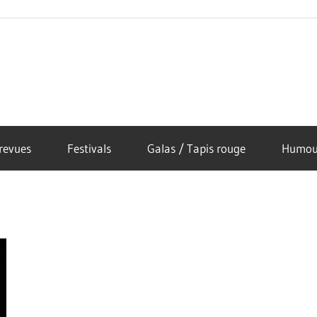
revues
Festivals
Galas / Tapis rouge
Humou