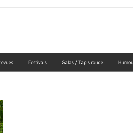
revues
Festivals
Galas / Tapis rouge
Humou