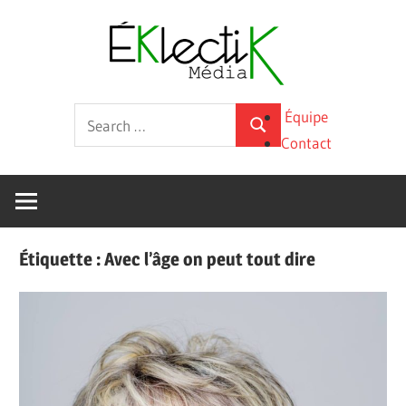
Skip
Éklecti
to
content
Média
La
Search
Équipe
culture
Search
for:
Contact
sous
toutes
ses
formes
Étiquette :
Avec l’âge on peut tout dire