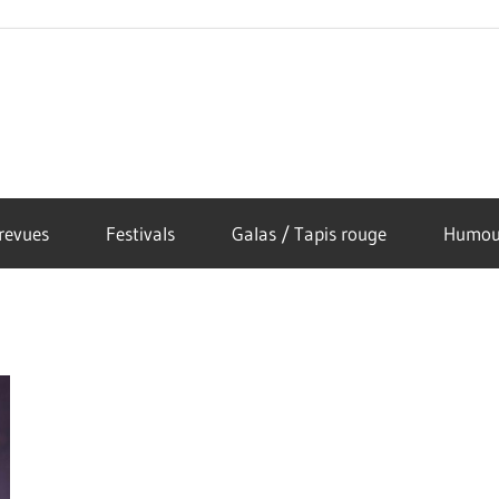
revues
Festivals
Galas / Tapis rouge
Humou