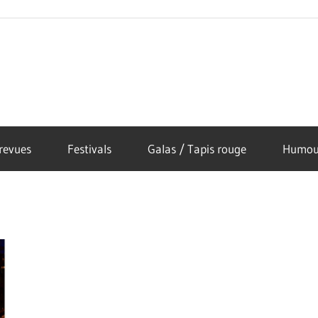
revues
Festivals
Galas / Tapis rouge
Humou