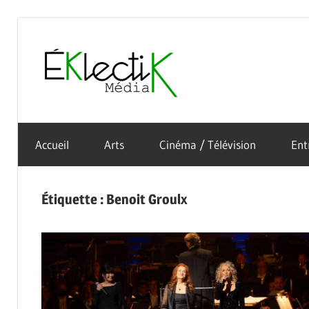
Skip
to
Éklectik
content
La
Média
culture
Accueil
Arts
Cinéma / Télévision
Ent
sous
toutes
ses
Étiquette :
Benoit Groulx
formes