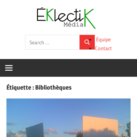
Skip
Éklecti
to
content
Média
La
Search
Équipe
culture
Search
for:
Contact
sous
toutes
ses
formes
Étiquette :
Bibliothèques