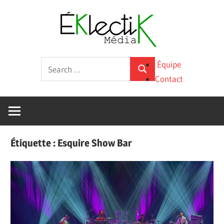
Skip
Éklecti
to
content
Média
La
Search
Équipe
culture
Search
for:
Contact
sous
toutes
ses
formes
Étiquette :
Esquire Show Bar