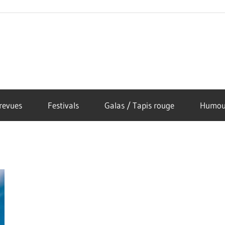
revues
Festivals
Galas / Tapis rouge
Humou