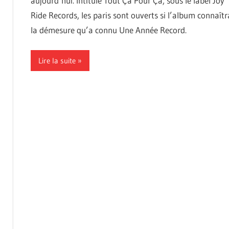
aujourd’hui. Intitulé Tout Ça Pour Ça, sous le label Joy
Ride Records, les paris sont ouverts si l’album connaîtr
la démesure qu’a connu Une Année Record.
Lire la suite