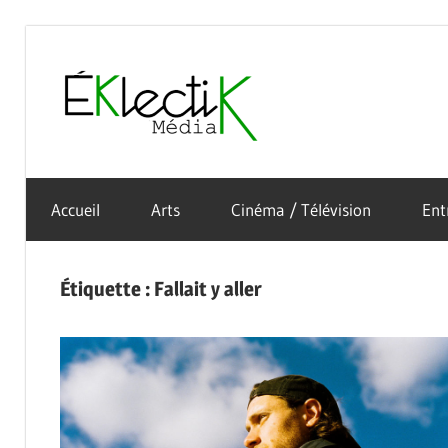
Skip
to
Éklectik
content
La
Média
culture
Accueil
Arts
Cinéma / Télévision
Ent
sous
toutes
ses
Étiquette :
Fallait y aller
formes