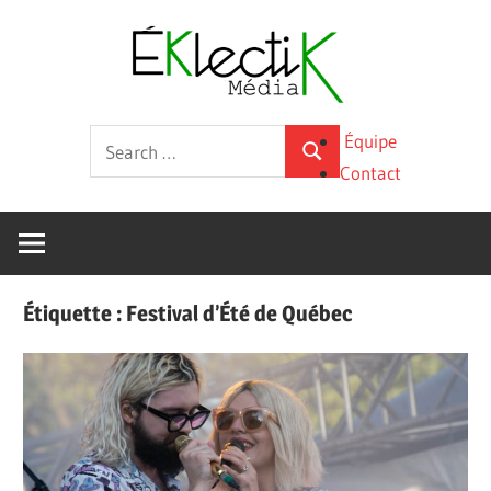
Skip
Éklecti
to
content
Média
La
Search
Équipe
culture
Search
for:
Contact
sous
toutes
ses
formes
Étiquette :
Festival d’Été de Québec