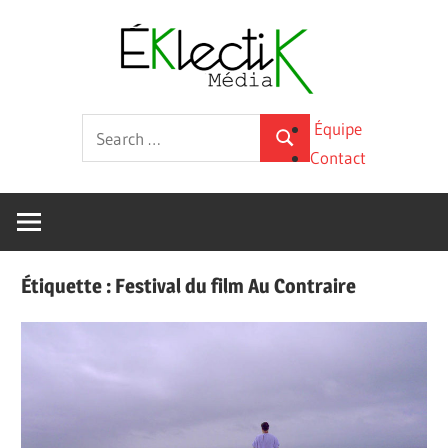
Skip
Éklecti
to
content
Média
La
Search
Équipe
culture
Search
for:
Contact
sous
toutes
ses
formes
Étiquette :
Festival du film Au Contraire