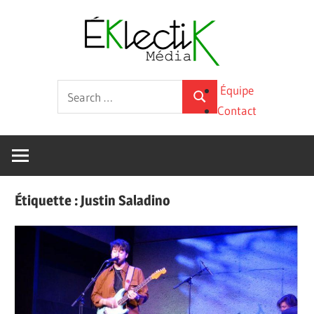
Skip
Éklecti
to
content
Média
La
Search
Équipe
culture
Search
for:
Contact
sous
toutes
ses
formes
Étiquette :
Justin Saladino