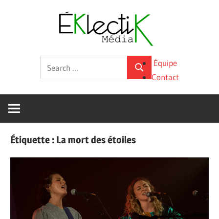
Skip
Éklecti
to
content
Média
La
Search
Équipe
culture
Search
for:
Contact
sous
toutes
ses
formes
Étiquette :
La mort des étoiles