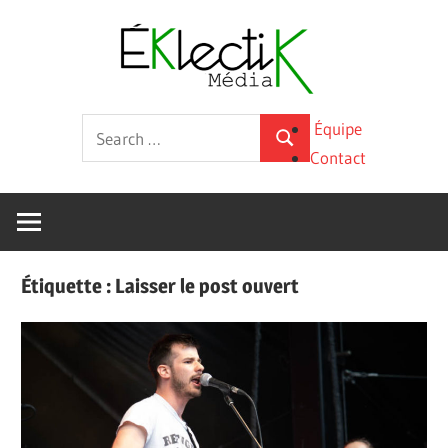
Skip
Éklecti
to
content
Média
La
Search
Équipe
culture
Search
for:
Contact
sous
toutes
ses
formes
Étiquette :
Laisser le post ouvert