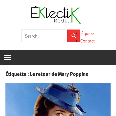
Skip
Éklecti
to
content
Média
La
Search
Équipe
culture
Search
for:
Contact
sous
toutes
ses
formes
Étiquette :
Le retour de Mary Poppins