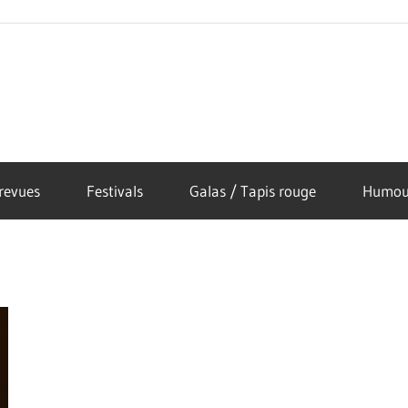
revues
Festivals
Galas / Tapis rouge
Humou