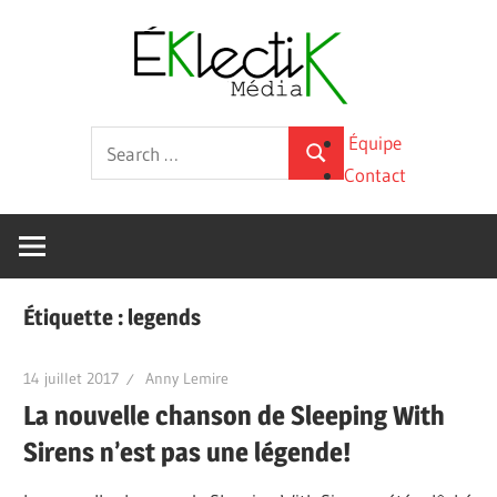
Skip
Éklecti
to
content
Média
La
Search
Équipe
culture
Search
for:
Contact
sous
toutes
ses
formes
Étiquette :
legends
14 juillet 2017
Anny Lemire
La nouvelle chanson de Sleeping With
Sirens n’est pas une légende!