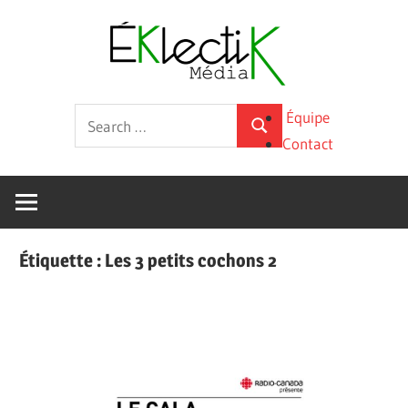
Skip
Éklecti
to
content
Média
La
Search
Équipe
culture
Search
for:
Contact
sous
toutes
ses
formes
Étiquette :
Les 3 petits cochons 2