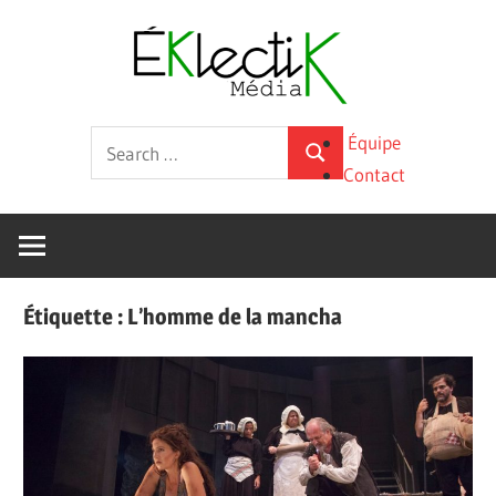
Skip
Éklecti
to
content
Média
La
Search
Équipe
culture
Search
for:
Contact
sous
toutes
ses
formes
Étiquette :
L’homme de la mancha