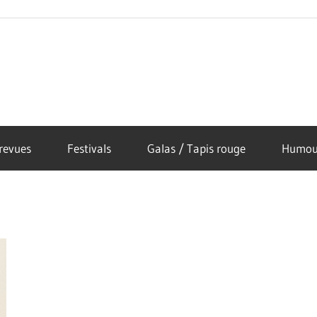
revues
Festivals
Galas / Tapis rouge
Humou