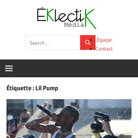
Skip
Éklecti
to
content
Média
La
Search
Équipe
culture
Search
for:
Contact
sous
toutes
ses
formes
Étiquette :
Lil Pump