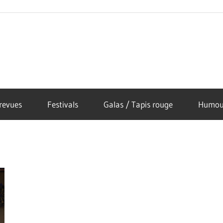
revues
Festivals
Galas / Tapis rouge
Humou