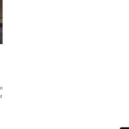
on
nt