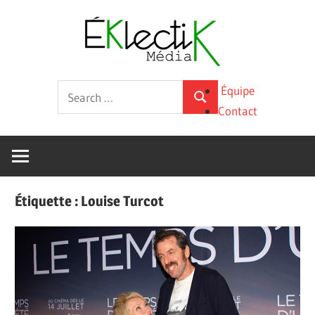
Skip
Éklecti
to
content
Média
La
Search
Équipe
culture
Search
for:
Contact
sous
toutes
ses
formes
Étiquette :
Louise Turcot