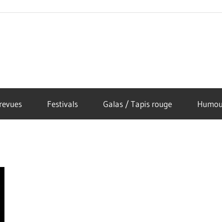
revues
Festivals
Galas / Tapis rouge
Humou