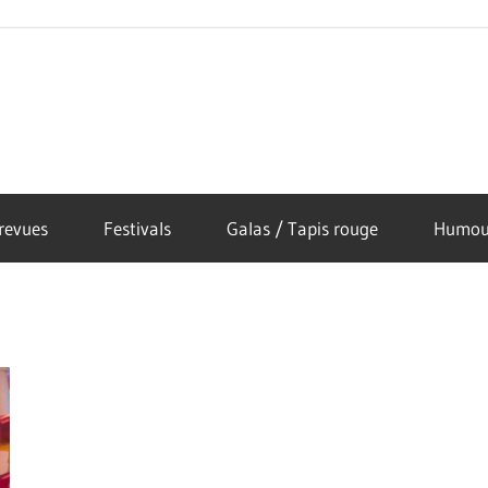
revues
Festivals
Galas / Tapis rouge
Humou