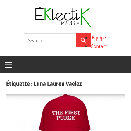
Skip
Éklecti
to
content
Média
La
Search
Équipe
culture
Search
for:
Contact
sous
toutes
ses
formes
Étiquette :
Luna Lauren Vaelez