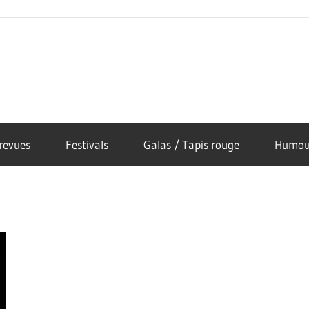
revues
Festivals
Galas / Tapis rouge
Humou