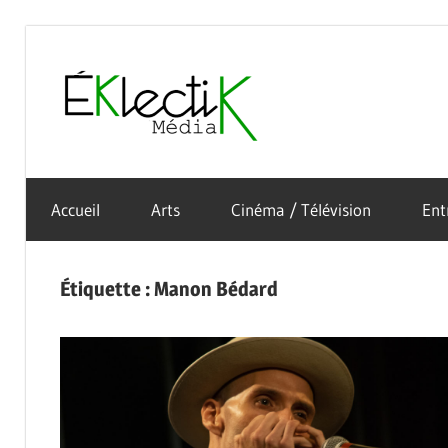
Skip
to
Éklectik
content
La
Média
culture
Accueil
Arts
Cinéma / Télévision
Ent
sous
toutes
ses
Étiquette :
Manon Bédard
formes