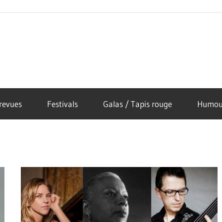
revues
Festivals
Galas / Tapis rouge
Humou