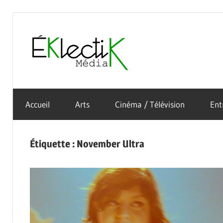
Skip
to
Éklectik
content
La
Média
culture
Accueil
Arts
Cinéma / Télévision
Ent
sous
toutes
ses
Étiquette :
November Ultra
formes