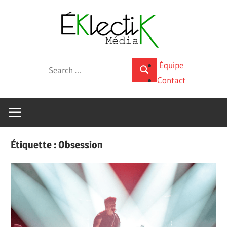
Skip
Éklecti
to
content
Média
La
Search
Équipe
culture
Search
for:
Contact
sous
toutes
ses
formes
Étiquette :
Obsession