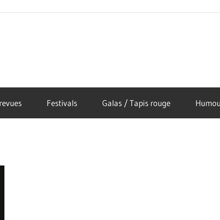
revues
Festivals
Galas / Tapis rouge
Humou