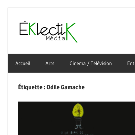
Skip
to
Éklectik
content
La
Média
culture
Accueil
Arts
Cinéma / Télévision
Ent
sous
toutes
ses
Étiquette :
Odile Gamache
formes