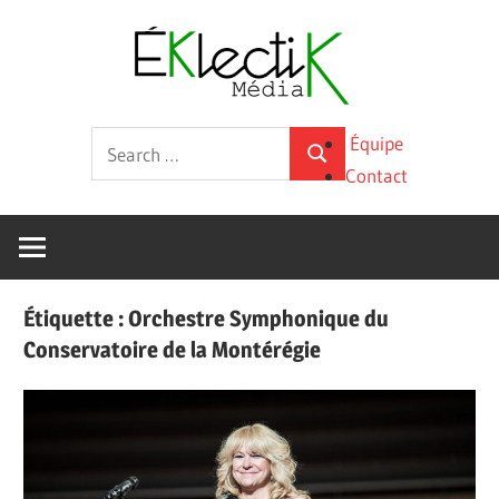
Skip
Éklecti
to
content
Média
La
Search
Équipe
culture
Search
for:
Contact
sous
toutes
ses
formes
Étiquette :
Orchestre Symphonique du
Conservatoire de la Montérégie