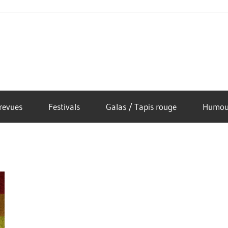
revues
Festivals
Galas / Tapis rouge
Humou