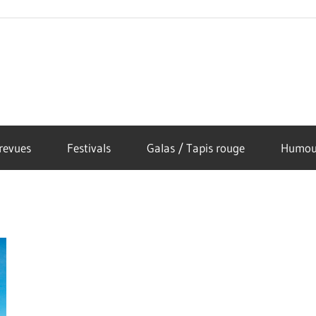
revues
Festivals
Galas / Tapis rouge
Humou