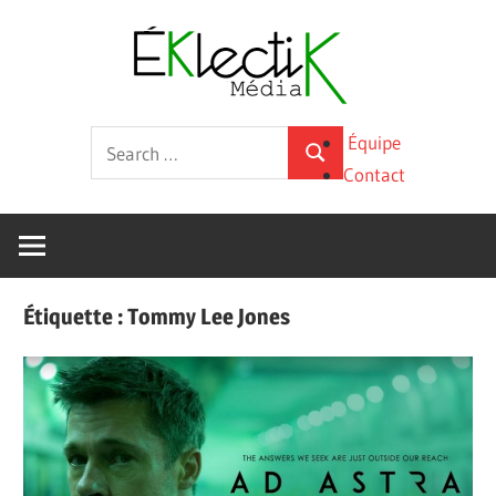
Skip
Éklecti
to
content
Média
La
Search
Équipe
culture
Search
for:
Contact
sous
toutes
ses
formes
Étiquette :
Tommy Lee Jones