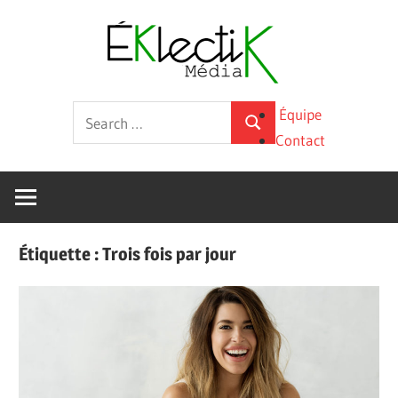
Skip
Éklecti
to
content
Média
La
Search
Équipe
culture
Search
for:
Contact
sous
toutes
ses
formes
Étiquette :
Trois fois par jour