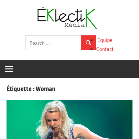
Skip
Éklecti
to
content
Média
La
Search
Équipe
culture
Search
for:
Contact
sous
toutes
ses
formes
Étiquette :
Woman