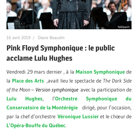
16 avril 2019
Diane Beaudin
Pink Floyd Symphonique : le public
acclame Lulu Hughes
Vendredi 29 mars dernier , à la
Maison Symphonique
de
la
Place des Arts
,avait lieu le spectacle de
The Dark Side
of
the Moon
–
Version symphonique
avec la participation de
Lulu Hughes
,
l’
Orchestre Symphonique du
Conservatoire de la Montérégie
dirigé, pour l’occasion,
par la chef d’orchestre
Véronique Lussier
et le c
hœur de
L’
Opéra-Bouffe du Québec
.