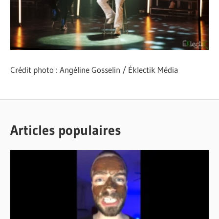
Crédit photo : Angéline Gosselin / Éklectik Média
ANNIVERSAIRE
MUSIQUE
BRUNO
PREMIÈRE
PELLETIER
Articles populaires
MÉDIATIQUE
JACQUES
- MUSIQUE
ROY
MARC
BONNEAU
MARTIN
BACHAND
MISERE