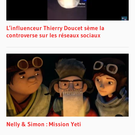
PLACE
DES
ARTS
THÉÂTRE
MAISONNEUVE.
KIM
RICHARDSON
TOURNÉE
ANNIVERSAIRE