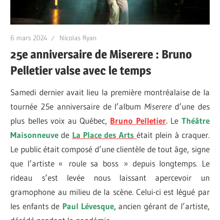
6 mars 2024
Nicolas Ryan
25e anniversaire de Miserere : Bruno
Pelletier valse avec le temps
Samedi dernier avait lieu la première montréalaise de la
tournée 25e anniversaire de l’album
Miserere
d’une des
plus belles voix au Québec,
Bruno Pelletier
.
Le
T
héâtre
Maisonneuve
de
La Place des Arts
était plein à craquer.
Le public était composé d’une clientèle de tout âge, signe
que l’artiste « roule sa boss » depuis longtemps. Le
rideau s’est levée nous laissant apercevoir un
gramophone au milieu de la scène. Celui-ci est légué par
les enfants de
Paul Lévesque,
ancien gérant de l’artiste,