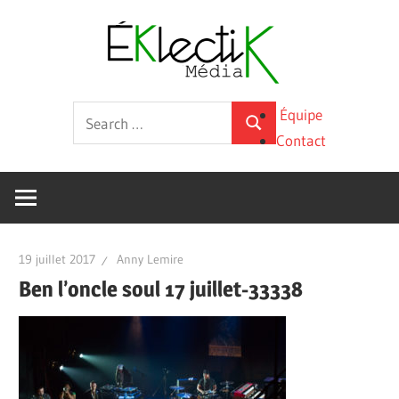
Skip
Éklecti
to
content
Média
La
Search
Équipe
culture
Search
for:
Contact
sous
toutes
ses
formes
19 juillet 2017
Anny Lemire
Ben l’oncle soul 17 juillet-33338