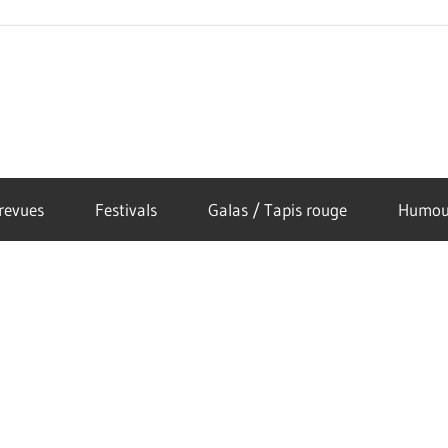
revues
Festivals
Galas / Tapis rouge
Humou