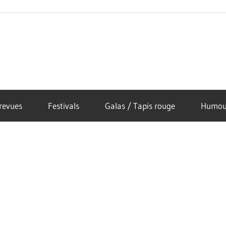
revues
Festivals
Galas / Tapis rouge
Humou