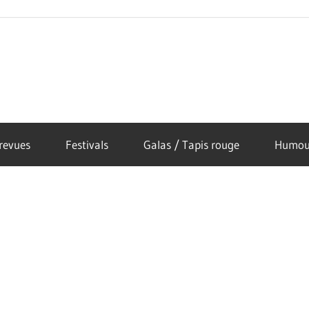
revues
Festivals
Galas / Tapis rouge
Humou