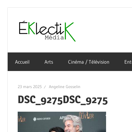
Skip
to
Éklectik
content
La
Média
culture
Accueil
Arts
Cinéma / Télévision
Ent
sous
toutes
ses
23 mars 2025
Angeline Gosselin
formes
DSC_9275DSC_9275