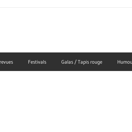
revues
Festivals
Galas / Tapis rouge
Humou