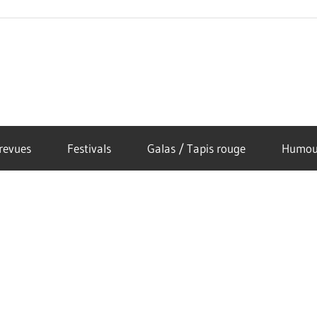
revues
Festivals
Galas / Tapis rouge
Humou