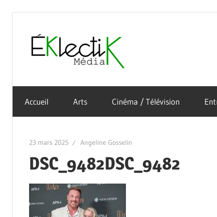
Skip
to
Éklectik
content
La
Média
culture
Accueil
Arts
Cinéma / Télévision
Ent
sous
toutes
ses
23 mars 2025
Angeline Gosselin
formes
DSC_9482DSC_9482