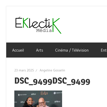
Skip
to
Éklectik
content
La
Média
culture
Accueil
Arts
Cinéma / Télévision
Ent
sous
toutes
ses
23 mars 2025
Angeline Gosselin
formes
DSC_9499DSC_9499