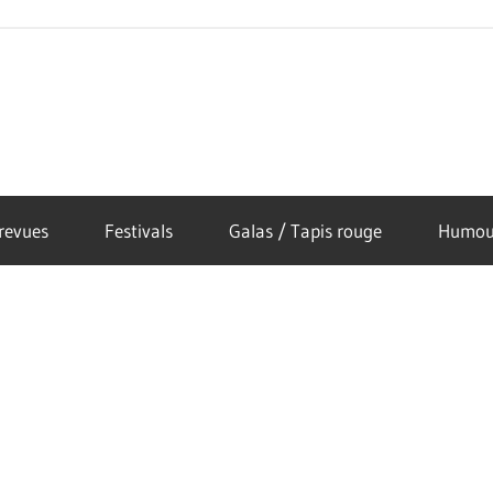
revues
Festivals
Galas / Tapis rouge
Humou